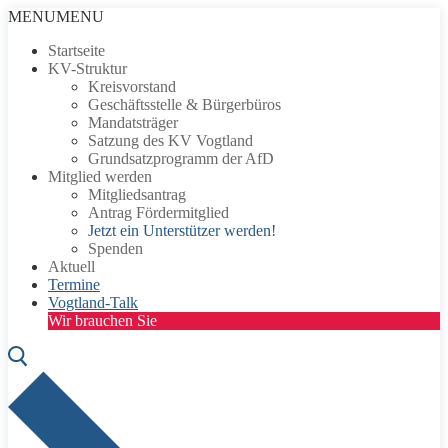
Zum
Menü
Schließen
MENU
MENU
Inhalt
Startseite
springen
KV-Struktur
Kreisvorstand
Geschäftsstelle & Bürgerbüros
Mandatsträger
Satzung des KV Vogtland
Grundsatzprogramm der AfD
Mitglied werden
Mitgliedsantrag
Antrag Fördermitglied
Jetzt ein Unterstützer werden!
Spenden
Aktuell
Termine
Vogtland-Talk
Wir brauchen Sie