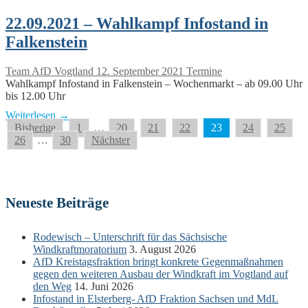
22.09.2021 – Wahlkampf Infostand in
Falkenstein
Team AfD Vogtland
12. September 2021
Termine
Wahlkampf Infostand in Falkenstein – Wochenmarkt – ab 09.00 Uhr
bis 12.00 Uhr
Weiterlesen →
Seitennummerierung
Bisherige
1
…
20
21
22
23
24
25
26
…
30
Nächster
der
Beiträge
Neueste Beiträge
Rodewisch – Unterschrift für das Sächsische
Windkraftmoratorium
3. August 2026
AfD Kreistagsfraktion bringt konkrete Gegenmaßnahmen
gegen den weiteren Ausbau der Windkraft im Vogtland auf
den Weg
14. Juni 2026
Infostand in Elsterberg- AfD Fraktion Sachsen und MdL