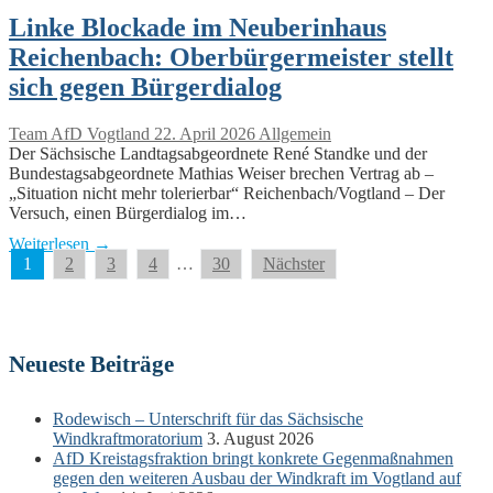
Linke Blockade im Neuberinhaus
Reichenbach: Oberbürgermeister stellt
sich gegen Bürgerdialog
Team AfD Vogtland
22. April 2026
Allgemein
Der Sächsische Landtagsabgeordnete René Standke und der
Bundestagsabgeordnete Mathias Weiser brechen Vertrag ab –
„Situation nicht mehr tolerierbar“ Reichenbach/Vogtland – Der
Versuch, einen Bürgerdialog im…
Weiterlesen →
Seitennummerierung
1
2
3
4
…
30
Nächster
der
Beiträge
Neueste Beiträge
Rodewisch – Unterschrift für das Sächsische
Windkraftmoratorium
3. August 2026
AfD Kreistagsfraktion bringt konkrete Gegenmaßnahmen
gegen den weiteren Ausbau der Windkraft im Vogtland auf