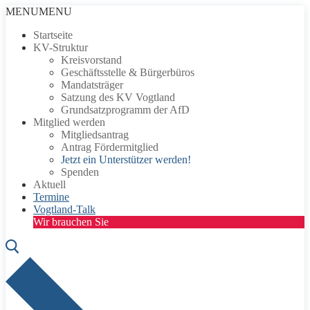
Zum
Menü
Schließen
MENU
MENU
Inhalt
Startseite
springen
KV-Struktur
Kreisvorstand
Geschäftsstelle & Bürgerbüros
Mandatsträger
Satzung des KV Vogtland
Grundsatzprogramm der AfD
Mitglied werden
Mitgliedsantrag
Antrag Fördermitglied
Jetzt ein Unterstützer werden!
Spenden
Aktuell
Termine
Vogtland-Talk
Wir brauchen Sie