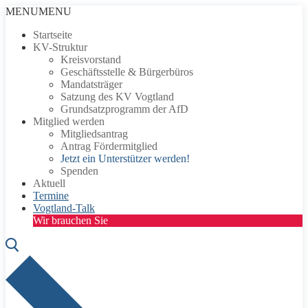
Zum
Menü
Schließen
MENU
MENU
Inhalt
Startseite
springen
KV-Struktur
Kreisvorstand
Geschäftsstelle & Bürgerbüros
Mandatsträger
Satzung des KV Vogtland
Grundsatzprogramm der AfD
Mitglied werden
Mitgliedsantrag
Antrag Fördermitglied
Jetzt ein Unterstützer werden!
Spenden
Aktuell
Termine
Vogtland-Talk
Wir brauchen Sie