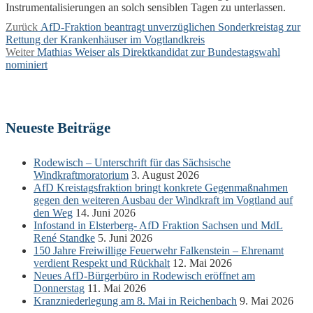
Instrumentalisierungen an solch sensiblen Tagen zu unterlassen.
Beitragsnavigation
Vorheriger
Zurück
AfD-Fraktion beantragt unverzüglichen Sonderkreistag zur
Beitrag:
Rettung der Krankenhäuser im Vogtlandkreis
Nächster
Weiter
Mathias Weiser als Direktkandidat zur Bundestagswahl
Beitrag:
nominiert
Neueste Beiträge
Rodewisch – Unterschrift für das Sächsische
Windkraftmoratorium
3. August 2026
AfD Kreistagsfraktion bringt konkrete Gegenmaßnahmen
gegen den weiteren Ausbau der Windkraft im Vogtland auf
den Weg
14. Juni 2026
Infostand in Elsterberg- AfD Fraktion Sachsen und MdL
René Standke
5. Juni 2026
150 Jahre Freiwillige Feuerwehr Falkenstein – Ehrenamt
verdient Respekt und Rückhalt
12. Mai 2026
Neues AfD-Bürgerbüro in Rodewisch eröffnet am
Donnerstag
11. Mai 2026
Kranzniederlegung am 8. Mai in Reichenbach
9. Mai 2026