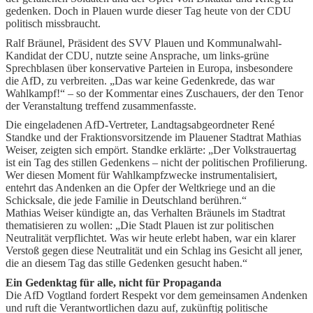
gedenken. Doch in Plauen wurde dieser Tag heute von der CDU
politisch missbraucht.
Ralf Bräunel, Präsident des SVV Plauen und Kommunalwahl-
Kandidat der CDU, nutzte seine Ansprache, um links-grüne
Sprechblasen über konservative Parteien in Europa, insbesondere
die AfD, zu verbreiten. „Das war keine Gedenkrede, das war
Wahlkampf!“ – so der Kommentar eines Zuschauers, der den Tenor
der Veranstaltung treffend zusammenfasste.
Die eingeladenen AfD-Vertreter, Landtagsabgeordneter René
Standke und der Fraktionsvorsitzende im Plauener Stadtrat Mathias
Weiser, zeigten sich empört. Standke erklärte: „Der Volkstrauertag
ist ein Tag des stillen Gedenkens – nicht der politischen Profilierung.
Wer diesen Moment für Wahlkampfzwecke instrumentalisiert,
entehrt das Andenken an die Opfer der Weltkriege und an die
Schicksale, die jede Familie in Deutschland berühren.“
Mathias Weiser kündigte an, das Verhalten Bräunels im Stadtrat
thematisieren zu wollen: „Die Stadt Plauen ist zur politischen
Neutralität verpflichtet. Was wir heute erlebt haben, war ein klarer
Verstoß gegen diese Neutralität und ein Schlag ins Gesicht all jener,
die an diesem Tag das stille Gedenken gesucht haben.“
Ein Gedenktag für alle, nicht für Propaganda
Die AfD Vogtland fordert Respekt vor dem gemeinsamen Andenken
und ruft die Verantwortlichen dazu auf, zukünftig politische