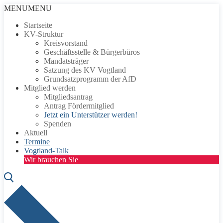
Zum
Menü
Schließen
MENU
MENU
Inhalt
Startseite
springen
KV-Struktur
Kreisvorstand
Geschäftsstelle & Bürgerbüros
Mandatsträger
Satzung des KV Vogtland
Grundsatzprogramm der AfD
Mitglied werden
Mitgliedsantrag
Antrag Fördermitglied
Jetzt ein Unterstützer werden!
Spenden
Aktuell
Termine
Vogtland-Talk
Wir brauchen Sie