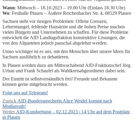
Wann
: Mittwoch – 18.10.2023 – 19.00 Uhr (Einlass 18.30 Uhr)
Wo
: Festhalle Plauen – Äußere Reichenbacher Str. 4, 08529 Plauen
Sachsen steht vor riesigen Problemen: Offene Grenzen,
Lehrermangel, fehlende Hausärzte und die hohen Preise machen
vielen Bürgern und Unternehmen zu schaffen. Für diese Probleme
entwickelt die AfD Landtagsfraktion konstruktive Lösungen, die
von den Altparteien jedoch pauschal abgelehnt werden.
Umso wichtiger ist es uns, mit den Menschen über unsere Ideen für
Sachsen ausführlich zu debattieren.
In Plauen werden dazu am Mittwochabend AfD-Fraktionschef Jörg
Urban und Frank Schaufel als Wahlkreisabgeordneter dabei sein.
Der Eintritt ist selbstverständlich frei! Freunde und Bekannte
können gerne mitgebracht werden.
Folgt uns auf Telegram!
Beitragsnavigation
Vorheriger
Zurück
AfD-Bundessprecherin Alice Weidel kommt nach
Beitrag:
Mödlareuth!
Nächster
Weiter
AfD-Kundgebung – 02.12.2023 / 14 Uhr auf dem Postplatz
Beitrag:
in Plauen