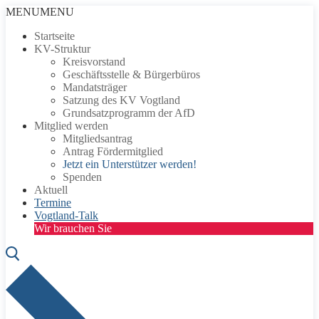
Zum
Menü
Schließen
MENU
MENU
Inhalt
Startseite
springen
KV-Struktur
Kreisvorstand
Geschäftsstelle & Bürgerbüros
Mandatsträger
Satzung des KV Vogtland
Grundsatzprogramm der AfD
Mitglied werden
Mitgliedsantrag
Antrag Fördermitglied
Jetzt ein Unterstützer werden!
Spenden
Aktuell
Termine
Vogtland-Talk
Wir brauchen Sie