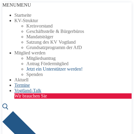
Zum
Menü
Schließen
MENU
MENU
Inhalt
Startseite
springen
KV-Struktur
Kreisvorstand
Geschäftsstelle & Bürgerbüros
Mandatsträger
Satzung des KV Vogtland
Grundsatzprogramm der AfD
Mitglied werden
Mitgliedsantrag
Antrag Fördermitglied
Jetzt ein Unterstützer werden!
Spenden
Aktuell
Termine
Vogtland-Talk
Wir brauchen Sie