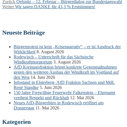
Beitragsnavigation
Vorheriger
Zurück
Oelsnitz – 12. Februar – Bürgerdialog zur Bundestagswahl
Nächster
Beitrag:
Weiter
Wir sagen DANKE für 43,3 % Erststimmen!
Beitrag:
Neueste Beiträge
Bürgerprotest ist kein „Krisennarrativ“ – er ist Ausdruck der
Wirklichkeit
8. August 2026
Rodewisch – Unterschrift für das Sächsische
Windkraftmoratorium
3. August 2026
AfD Kreistagsfraktion bringt konkrete Gegenmaßnahmen
gegen den weiteren Ausbau der Windkraft im Vogtland auf
den Weg
14. Juni 2026
Infostand in Elsterberg- AfD Fraktion Sachsen und MdL
René Standke
5. Juni 2026
150 Jahre Freiwillige Feuerwehr Falkenstein – Ehrenamt
verdient Respekt und Rückhalt
12. Mai 2026
Neues AfD-Bürgerbüro in Rodewisch eröffnet am
Donnerstag
11. Mai 2026
Kategorien