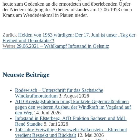
heute zum Gedenken an die ermordeten und überlebenden Opfer
der Niederschlagung des Arbeiteraufstandes am 17.06.1953 einen
Kranz am Wendedenkmal in Plauen nieder.
Beitragsnavigation
Vorheriger
Zurück
Helden von 1953 würdigen: Der 17. Juni ist unser „Tag der
Beitrag:
Freiheit und Demokratie“!
Nächster
Weiter
29.06.2021 – Wahlkampf Infostand in Oelsnitz
Beitrag:
Neueste Beiträge
Rodewisch – Unterschrift für das Sächsische
Windkraftmoratorium
3. August 2026
AfD Kreistagsfraktion bringt konkrete Gegenmaßnahmen
gegen den weiteren Ausbau der Windkraft im Vogtland auf
den Weg
14. Juni 2026
Infostand in Elsterberg- AfD Fraktion Sachsen und MdL
René Standke
5. Juni 2026
150 Jahre Freiwillige Feuerwehr Falkenstein – Ehrenamt
verdient Respekt und Rückhalt
12. Mai 2026