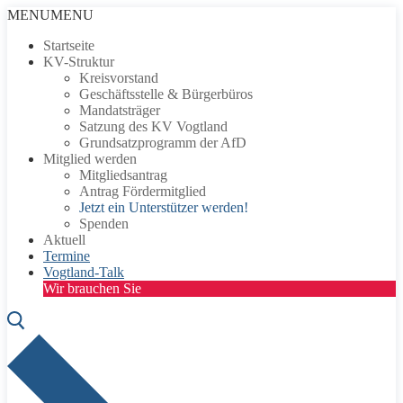
Zum
Menü
Schließen
MENU
MENU
Inhalt
Startseite
springen
KV-Struktur
Kreisvorstand
Geschäftsstelle & Bürgerbüros
Mandatsträger
Satzung des KV Vogtland
Grundsatzprogramm der AfD
Mitglied werden
Mitgliedsantrag
Antrag Fördermitglied
Jetzt ein Unterstützer werden!
Spenden
Aktuell
Termine
Vogtland-Talk
Wir brauchen Sie