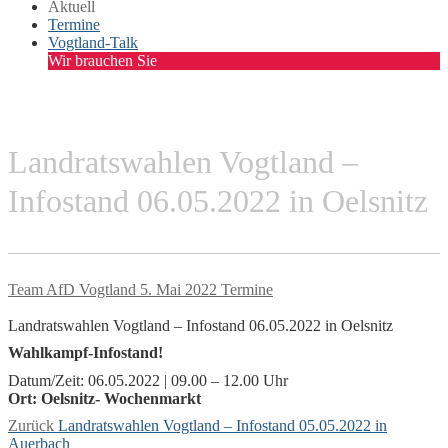
Aktuell
Termine
Vogtland-Talk
Wir brauchen Sie
Landratswahlen Vogtland –
Infostand 06.05.2022 in Oelsnitz
Team AfD Vogtland
5. Mai 2022
Termine
Landratswahlen Vogtland – Infostand 06.05.2022 in Oelsnitz
Wahlkampf-Infostand!
Datum/Zeit: 06.05.2022 | 09.00 – 12.00 Uhr
Ort: Oelsnitz- Wochenmarkt
Beitragsnavigation
Vorheriger
Zurück
Landratswahlen Vogtland – Infostand 05.05.2022 in
Beitrag:
Auerbach