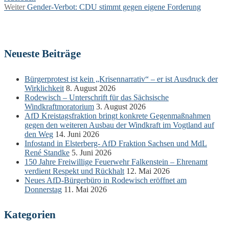
Nächster
Weiter
Gender-Verbot: CDU stimmt gegen eigene Forderung
Beitrag:
Neueste Beiträge
Bürgerprotest ist kein „Krisennarrativ“ – er ist Ausdruck der
Wirklichkeit
8. August 2026
Rodewisch – Unterschrift für das Sächsische
Windkraftmoratorium
3. August 2026
AfD Kreistagsfraktion bringt konkrete Gegenmaßnahmen
gegen den weiteren Ausbau der Windkraft im Vogtland auf
den Weg
14. Juni 2026
Infostand in Elsterberg- AfD Fraktion Sachsen und MdL
René Standke
5. Juni 2026
150 Jahre Freiwillige Feuerwehr Falkenstein – Ehrenamt
verdient Respekt und Rückhalt
12. Mai 2026
Neues AfD-Bürgerbüro in Rodewisch eröffnet am
Donnerstag
11. Mai 2026
Kategorien