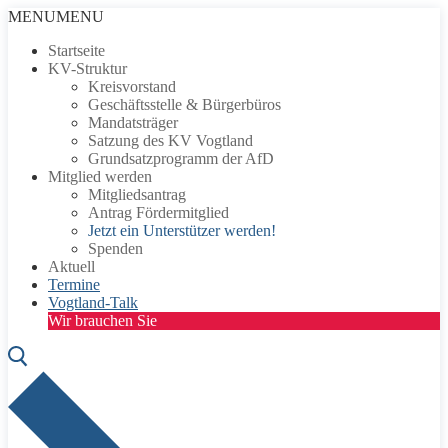
Zum
Menü
Schließen
MENU
MENU
Inhalt
Startseite
springen
KV-Struktur
Kreisvorstand
Geschäftsstelle & Bürgerbüros
Mandatsträger
Satzung des KV Vogtland
Grundsatzprogramm der AfD
Mitglied werden
Mitgliedsantrag
Antrag Fördermitglied
Jetzt ein Unterstützer werden!
Spenden
Aktuell
Termine
Vogtland-Talk
Wir brauchen Sie