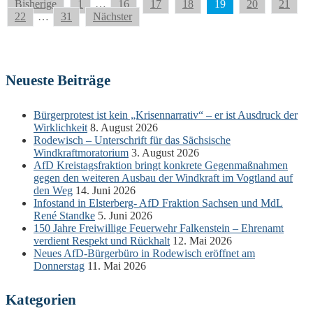
Seitennummerierung
Bisherige
1
…
16
17
18
19
20
21
22
…
31
Nächster
der
Beiträge
Neueste Beiträge
Bürgerprotest ist kein „Krisennarrativ“ – er ist Ausdruck der
Wirklichkeit
8. August 2026
Rodewisch – Unterschrift für das Sächsische
Windkraftmoratorium
3. August 2026
AfD Kreistagsfraktion bringt konkrete Gegenmaßnahmen
gegen den weiteren Ausbau der Windkraft im Vogtland auf
den Weg
14. Juni 2026
Infostand in Elsterberg- AfD Fraktion Sachsen und MdL
René Standke
5. Juni 2026
150 Jahre Freiwillige Feuerwehr Falkenstein – Ehrenamt
verdient Respekt und Rückhalt
12. Mai 2026
Neues AfD-Bürgerbüro in Rodewisch eröffnet am
Donnerstag
11. Mai 2026
Kategorien