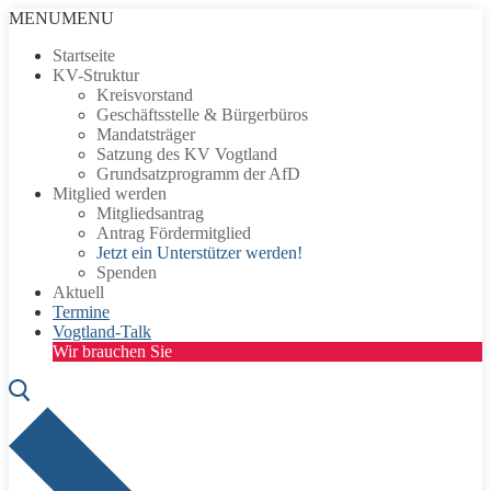
Zum
Menü
Schließen
MENU
MENU
Inhalt
Startseite
springen
KV-Struktur
Kreisvorstand
Geschäftsstelle & Bürgerbüros
Mandatsträger
Satzung des KV Vogtland
Grundsatzprogramm der AfD
Mitglied werden
Mitgliedsantrag
Antrag Fördermitglied
Jetzt ein Unterstützer werden!
Spenden
Aktuell
Termine
Vogtland-Talk
Wir brauchen Sie