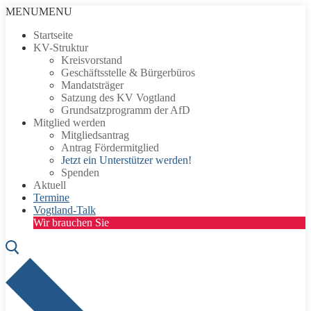
Zum
Menü
Schließen
MENU
MENU
Inhalt
Startseite
springen
KV-Struktur
Kreisvorstand
Geschäftsstelle & Bürgerbüros
Mandatsträger
Satzung des KV Vogtland
Grundsatzprogramm der AfD
Mitglied werden
Mitgliedsantrag
Antrag Fördermitglied
Jetzt ein Unterstützer werden!
Spenden
Aktuell
Termine
Vogtland-Talk
Wir brauchen Sie