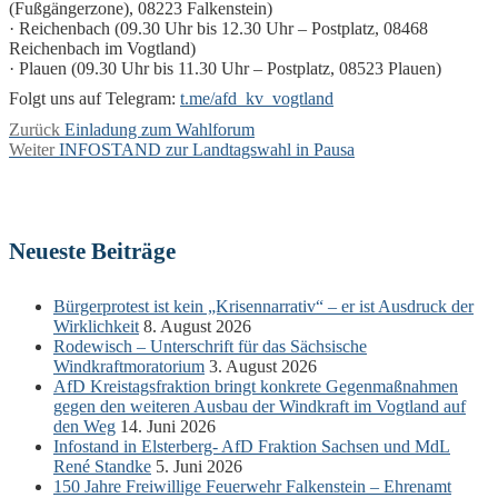
(Fußgängerzone), 08223 Falkenstein)
· Reichenbach (09.30 Uhr bis 12.30 Uhr – Postplatz, 08468
Reichenbach im Vogtland)
· Plauen (09.30 Uhr bis 11.30 Uhr – Postplatz, 08523 Plauen)
Folgt uns auf Telegram:
t.me/afd_kv_vogtland
Beitragsnavigation
Vorheriger
Zurück
Einladung zum Wahlforum
Nächster
Beitrag:
Weiter
INFOSTAND zur Landtagswahl in Pausa
Beitrag:
Neueste Beiträge
Bürgerprotest ist kein „Krisennarrativ“ – er ist Ausdruck der
Wirklichkeit
8. August 2026
Rodewisch – Unterschrift für das Sächsische
Windkraftmoratorium
3. August 2026
AfD Kreistagsfraktion bringt konkrete Gegenmaßnahmen
gegen den weiteren Ausbau der Windkraft im Vogtland auf
den Weg
14. Juni 2026
Infostand in Elsterberg- AfD Fraktion Sachsen und MdL
René Standke
5. Juni 2026
150 Jahre Freiwillige Feuerwehr Falkenstein – Ehrenamt