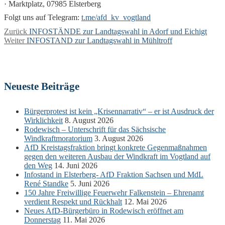
· Marktplatz, 07985 Elsterberg
Folgt uns auf Telegram:
t.me/afd_kv_vogtland
Beitragsnavigation
Vorheriger
Zurück
INFOSTÄNDE zur Landtagswahl in Adorf und Eichigt
Nächster
Beitrag:
Weiter
INFOSTAND zur Landtagswahl in Mühltroff
Beitrag:
Neueste Beiträge
Bürgerprotest ist kein „Krisennarrativ“ – er ist Ausdruck der
Wirklichkeit
8. August 2026
Rodewisch – Unterschrift für das Sächsische
Windkraftmoratorium
3. August 2026
AfD Kreistagsfraktion bringt konkrete Gegenmaßnahmen
gegen den weiteren Ausbau der Windkraft im Vogtland auf
den Weg
14. Juni 2026
Infostand in Elsterberg- AfD Fraktion Sachsen und MdL
René Standke
5. Juni 2026
150 Jahre Freiwillige Feuerwehr Falkenstein – Ehrenamt
verdient Respekt und Rückhalt
12. Mai 2026
Neues AfD-Bürgerbüro in Rodewisch eröffnet am
Donnerstag
11. Mai 2026