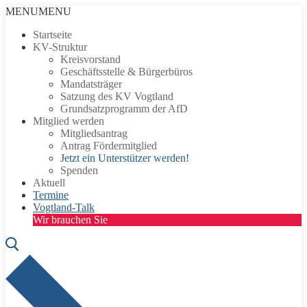
Zum
Menü
Schließen
MENU
MENU
Inhalt
Startseite
springen
KV-Struktur
Kreisvorstand
Geschäftsstelle & Bürgerbüros
Mandatsträger
Satzung des KV Vogtland
Grundsatzprogramm der AfD
Mitglied werden
Mitgliedsantrag
Antrag Fördermitglied
Jetzt ein Unterstützer werden!
Spenden
Aktuell
Termine
Vogtland-Talk
Wir brauchen Sie