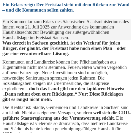
Ein Erlass zeigt: Der Freistaat steht mit dem Rücken zur Wand
– und die Kommunen sollen zahlen.
Ein Kommentar zum Erlass des Sächsischen Staatsministeriums des
Innern vom 21. Juli 2025 zur Anwendung des kommunalen
Haushaltsrechts zur Bewältigung der außergewöhnlichen
Haushaltslage im Freistaat Sachsen.
Was derzeit in Sachsen geschieht, ist ein Weckruf für jeden
Bürger, der glaubt, der Freistaat habe noch einen Plan – oder
gar eine verantwortbare Lösung.
Kommunen und Landkreise können ihre Pflichtaufgaben aus
Eigenmitteln nicht mehr stemmen. Feuerwehren warten vergeblich
auf neue Fahrzeuge. Neue Investitionen sind unmöglich,
notwendige Sanierungen sprengen jeden Rahmen. Die
Sozialausgaben steigen ins Unermessliche, die Baupreise
explodieren –
doch das Land gibt nur den lapidaren Hinweis:
„Dann nehmt eben eure Rücklagen.“ Nur: Diese Rücklagen
gibt es längst nicht mehr.
Die Realität ist: Städte, Gemeinden und Landkreise in Sachsen sind
am Limit. Nicht aus eigenem Versagen, sondern
weil sich die CDU-
geführte Staatsregierung aus der Verantwortung stiehlt
. Die
Haushaltslage ist vielerorts so dramatisch, dass mehrere Landkreise
und Städte bis heute keinen genehmigungsfähigen Haushalt für