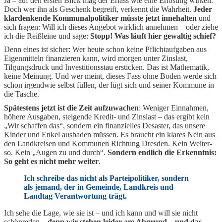
Ja – auf den ersten Blick mag der Erlass wie eine Erlösung wirken.
Doch wer ihn als Geschenk begreift, verkennt die Wahrheit.
Jeder
klardenkende Kommunalpolitiker müsste jetzt innehalten
und
sich fragen: Will ich dieses Angebot wirklich annehmen – oder ziehe
ich die Reißleine und sage:
Stopp! Was läuft hier gewaltig schief?
Denn eines ist sicher: Wer heute schon keine Pflichtaufgaben aus
Eigenmitteln finanzieren kann, wird morgen unter Zinslast,
Tilgungsdruck und Investitionsstau ersticken. Das ist Mathematik,
keine Meinung. Und wer meint, dieses Fass ohne Boden werde sich
schon irgendwie selbst füllen, der lügt sich und seiner Kommune in
die Tasche.
Spätestens jetzt ist die Zeit aufzuwachen
: Weniger Einnahmen,
höhere Ausgaben, steigende Kredit- und Zinslast – das ergibt kein
„Wir schaffen das“, sondern ein finanzielles Desaster, das unsere
Kinder und Enkel ausbaden müssen. Es braucht ein klares Nein aus
den Landkreisen und Kommunen Richtung Dresden. Kein Weiter-
so. Kein „Augen zu und durch“.
Sondern endlich die Erkenntnis:
So geht es nicht mehr weiter
.
Ich schreibe das nicht als Parteipolitiker, sondern
als jemand, der in Gemeinde, Landkreis und
Landtag Verantwortung trägt.
Ich sehe die Lage, wie sie ist – und ich kann und will sie nicht
schönreden –
denn wir stehen leider am Abgrund – und das