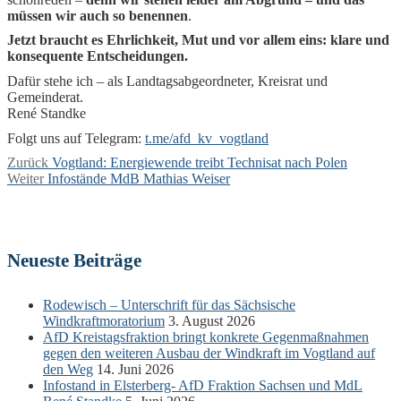
müssen wir auch so benennen
.
Jetzt braucht es Ehrlichkeit, Mut und vor allem eins: klare und
konsequente Entscheidungen.
Dafür stehe ich – als Landtagsabgeordneter, Kreisrat und
Gemeinderat.
René Standke
Folgt uns auf Telegram:
t.me/afd_kv_vogtland
Beitragsnavigation
Vorheriger
Zurück
Vogtland: Energiewende treibt Technisat nach Polen
Nächster
Beitrag:
Weiter
Infostände MdB Mathias Weiser
Beitrag:
Neueste Beiträge
Rodewisch – Unterschrift für das Sächsische
Windkraftmoratorium
3. August 2026
AfD Kreistagsfraktion bringt konkrete Gegenmaßnahmen
gegen den weiteren Ausbau der Windkraft im Vogtland auf
den Weg
14. Juni 2026
Infostand in Elsterberg- AfD Fraktion Sachsen und MdL