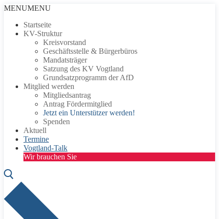
Zum
Menü
Schließen
MENU
MENU
Inhalt
Startseite
springen
KV-Struktur
Kreisvorstand
Geschäftsstelle & Bürgerbüros
Mandatsträger
Satzung des KV Vogtland
Grundsatzprogramm der AfD
Mitglied werden
Mitgliedsantrag
Antrag Fördermitglied
Jetzt ein Unterstützer werden!
Spenden
Aktuell
Termine
Vogtland-Talk
Wir brauchen Sie