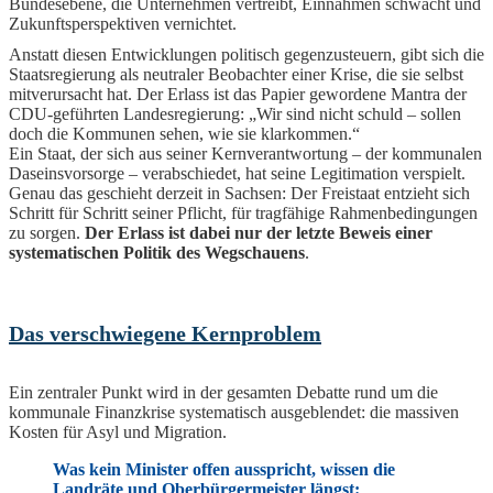
Bundesebene, die Unternehmen vertreibt, Einnahmen schwächt und
Zukunftsperspektiven vernichtet.
Anstatt diesen Entwicklungen politisch gegenzusteuern, gibt sich die
Staatsregierung als neutraler Beobachter einer Krise, die sie selbst
mitverursacht hat. Der Erlass ist das Papier gewordene Mantra der
CDU-geführten Landesregierung: „Wir sind nicht schuld – sollen
doch die Kommunen sehen, wie sie klarkommen.“
Ein Staat, der sich aus seiner Kernverantwortung – der kommunalen
Daseinsvorsorge – verabschiedet, hat seine Legitimation verspielt.
Genau das geschieht derzeit in Sachsen: Der Freistaat entzieht sich
Schritt für Schritt seiner Pflicht, für tragfähige Rahmenbedingungen
zu sorgen.
Der Erlass ist dabei nur der letzte Beweis einer
systematischen Politik des Wegschauens
.
Das verschwiegene Kernproblem
Ein zentraler Punkt wird in der gesamten Debatte rund um die
kommunale Finanzkrise systematisch ausgeblendet: die massiven
Kosten für Asyl und Migration.
Was kein Minister offen ausspricht, wissen die
Landräte und Oberbürgermeister längst: