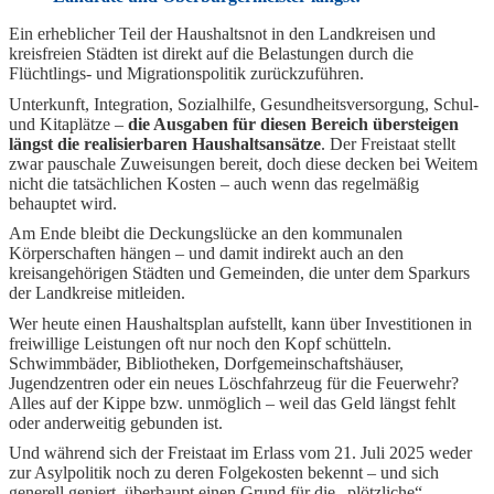
Ein erheblicher Teil der Haushaltsnot in den Landkreisen und
kreisfreien Städten ist direkt auf die Belastungen durch die
Flüchtlings- und Migrationspolitik zurückzuführen.
Unterkunft, Integration, Sozialhilfe, Gesundheitsversorgung, Schul-
und Kitaplätze –
die Ausgaben für diesen Bereich übersteigen
längst die realisierbaren Haushaltsansätze
. Der Freistaat stellt
zwar pauschale Zuweisungen bereit, doch diese decken bei Weitem
nicht die tatsächlichen Kosten – auch wenn das regelmäßig
behauptet wird.
Am Ende bleibt die Deckungslücke an den kommunalen
Körperschaften hängen – und damit indirekt auch an den
kreisangehörigen Städten und Gemeinden, die unter dem Sparkurs
der Landkreise mitleiden.
Wer heute einen Haushaltsplan aufstellt, kann über Investitionen in
freiwillige Leistungen oft nur noch den Kopf schütteln.
Schwimmbäder, Bibliotheken, Dorfgemeinschaftshäuser,
Jugendzentren oder ein neues Löschfahrzeug für die Feuerwehr?
Alles auf der Kippe bzw. unmöglich – weil das Geld längst fehlt
oder anderweitig gebunden ist.
Und während sich der Freistaat im Erlass vom 21. Juli 2025 weder
zur Asylpolitik noch zu deren Folgekosten bekennt – und sich
generell geniert, überhaupt einen Grund für die „plötzliche“