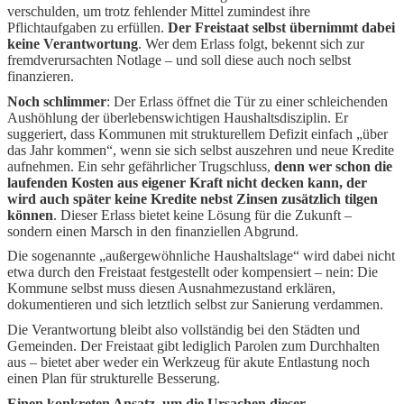
verschulden, um trotz fehlender Mittel zumindest ihre
Pflichtaufgaben zu erfüllen.
Der Freistaat selbst übernimmt dabei
keine Verantwortung
. Wer dem Erlass folgt, bekennt sich zur
fremdverursachten Notlage – und soll diese auch noch selbst
finanzieren.
Noch schlimmer
: Der Erlass öffnet die Tür zu einer schleichenden
Aushöhlung der überlebenswichtigen Haushaltsdisziplin. Er
suggeriert, dass Kommunen mit strukturellem Defizit einfach „über
das Jahr kommen“, wenn sie sich selbst auszehren und neue Kredite
aufnehmen. Ein sehr gefährlicher Trugschluss,
denn wer schon die
laufenden Kosten aus eigener Kraft nicht decken kann, der
wird auch später keine Kredite nebst Zinsen zusätzlich tilgen
können
. Dieser Erlass bietet keine Lösung für die Zukunft –
sondern einen Marsch in den finanziellen Abgrund.
Die sogenannte „außergewöhnliche Haushaltslage“ wird dabei nicht
etwa durch den Freistaat festgestellt oder kompensiert – nein: Die
Kommune selbst muss diesen Ausnahmezustand erklären,
dokumentieren und sich letztlich selbst zur Sanierung verdammen.
Die Verantwortung bleibt also vollständig bei den Städten und
Gemeinden. Der Freistaat gibt lediglich Parolen zum Durchhalten
aus – bietet aber weder ein Werkzeug für akute Entlastung noch
einen Plan für strukturelle Besserung.
Einen konkreten Ansatz, um die Ursachen dieser