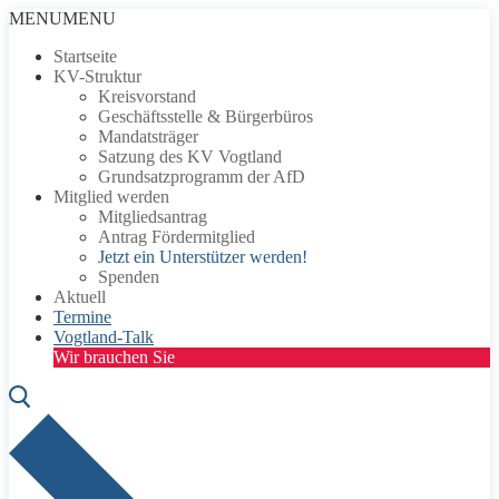
Zum
Menü
Schließen
MENU
MENU
Inhalt
Startseite
springen
KV-Struktur
Kreisvorstand
Geschäftsstelle & Bürgerbüros
Mandatsträger
Satzung des KV Vogtland
Grundsatzprogramm der AfD
Mitglied werden
Mitgliedsantrag
Antrag Fördermitglied
Jetzt ein Unterstützer werden!
Spenden
Aktuell
Termine
Vogtland-Talk
Wir brauchen Sie