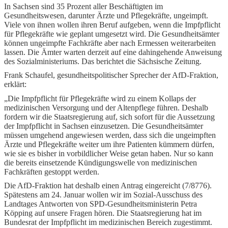
In Sachsen sind 35 Prozent aller Beschäftigten im
Gesundheitswesen, darunter Ärzte und Pflegekräfte, ungeimpft.
Viele von ihnen wollen ihren Beruf aufgeben, wenn die Impfpflicht
für Pflegekräfte wie geplant umgesetzt wird. Die Gesundheitsämter
können ungeimpfte Fachkräfte aber nach Ermessen weiterarbeiten
lassen. Die Ämter warten derzeit auf eine dahingehende Anweisung
des Sozialministeriums. Das berichtet die Sächsische Zeitung.
Frank Schaufel, gesundheitspolitischer Sprecher der AfD-Fraktion,
erklärt:
„Die Impfpflicht für Pflegekräfte wird zu einem Kollaps der
medizinischen Versorgung und der Altenpflege führen. Deshalb
fordern wir die Staatsregierung auf, sich sofort für die Aussetzung
der Impfpflicht in Sachsen einzusetzen. Die Gesundheitsämter
müssen umgehend angewiesen werden, dass sich die ungeimpften
Ärzte und Pflegekräfte weiter um ihre Patienten kümmern dürfen,
wie sie es bisher in vorbildlicher Weise getan haben. Nur so kann
die bereits einsetzende Kündigungswelle von medizinischen
Fachkräften gestoppt werden.
Die AfD-Fraktion hat deshalb einen Antrag eingereicht (7/8776).
Spätestens am 24. Januar wollen wir im Sozial-Ausschuss des
Landtages Antworten von SPD-Gesundheitsministerin Petra
Köpping auf unsere Fragen hören. Die Staatsregierung hat im
Bundesrat der Impfpflicht im medizinischen Bereich zugestimmt.