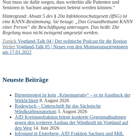
Nun muss sie dafür sorgen, dass weiterhin alle Patienten und
Senioren in Sachsen angemessen betreut werden können.“
Hintergrund:
Absatz 5 des § 20a Infektionsschutzgesetz (IfSG) ist
eine KANN-Bestimmung. Sie besagt: „Das Gesundheitsamt KANN
einer Person“ die Beschäftigung untersagen. Das heißt: Die
Regelung muss nicht zwingend umgesetzt werden.
Beitragsnavigation
Vorheriger
Zurück
Vogtland-Talk 04 | Der politische Podcast für die Region
Nächster
Beitrag:
Weiter
Vogtland-Talk 05 | Neues von den Montagsspaziergängen
Beitrag:
am 17.01.2022
Neueste Beiträge
Bürgerprotest ist kein „Krisennarrativ“ – er ist Ausdruck der
Wirklichkeit
8. August 2026
Rodewisch – Unterschrift für das Sächsische
Windkraftmoratorium
3. August 2026
AfD Kreistagsfraktion bringt konkrete Gegenmaßnahmen
gegen den weiteren Ausbau der Windkraft im Vogtland auf
den Weg
14. Juni 2026
Infostand in Elsterberg- AfD Fraktion Sachsen und MdL