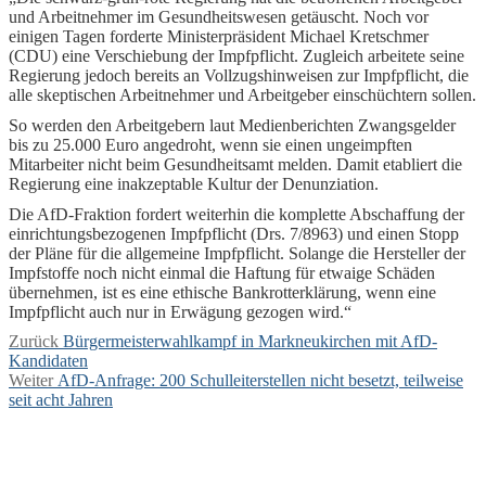
und Arbeitnehmer im Gesundheitswesen getäuscht. Noch vor
einigen Tagen forderte Ministerpräsident Michael Kretschmer
(CDU) eine Verschiebung der Impfpflicht. Zugleich arbeitete seine
Regierung jedoch bereits an Vollzugshinweisen zur Impfpflicht, die
alle skeptischen Arbeitnehmer und Arbeitgeber einschüchtern sollen.
So werden den Arbeitgebern laut Medienberichten Zwangsgelder
bis zu 25.000 Euro angedroht, wenn sie einen ungeimpften
Mitarbeiter nicht beim Gesundheitsamt melden. Damit etabliert die
Regierung eine inakzeptable Kultur der Denunziation.
Die AfD-Fraktion fordert weiterhin die komplette Abschaffung der
einrichtungsbezogenen Impfpflicht (Drs. 7/8963) und einen Stopp
der Pläne für die allgemeine Impfpflicht. Solange die Hersteller der
Impfstoffe noch nicht einmal die Haftung für etwaige Schäden
übernehmen, ist es eine ethische Bankrotterklärung, wenn eine
Impfpflicht auch nur in Erwägung gezogen wird.“
Beitragsnavigation
Vorheriger
Zurück
Bürgermeisterwahlkampf in Markneukirchen mit AfD-
Beitrag:
Kandidaten
Nächster
Weiter
AfD-Anfrage: 200 Schulleiterstellen nicht besetzt, teilweise
Beitrag:
seit acht Jahren