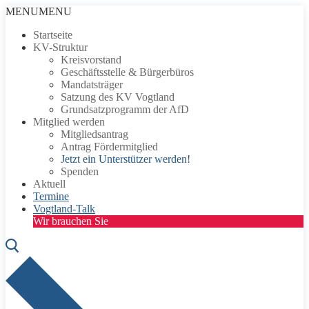
Zum
Menü
Schließen
MENU
MENU
Inhalt
Startseite
springen
KV-Struktur
Kreisvorstand
Geschäftsstelle & Bürgerbüros
Mandatsträger
Satzung des KV Vogtland
Grundsatzprogramm der AfD
Mitglied werden
Mitgliedsantrag
Antrag Fördermitglied
Jetzt ein Unterstützer werden!
Spenden
Aktuell
Termine
Vogtland-Talk
Wir brauchen Sie