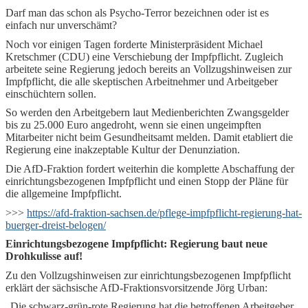
Darf man das schon als Psycho-Terror bezeichnen oder ist es
einfach nur unverschämt?
Noch vor einigen Tagen forderte Ministerpräsident Michael
Kretschmer (CDU) eine Verschiebung der Impfpflicht. Zugleich
arbeitete seine Regierung jedoch bereits an Vollzugshinweisen zur
Impfpflicht, die alle skeptischen Arbeitnehmer und Arbeitgeber
einschüchtern sollen.
So werden den Arbeitgebern laut Medienberichten Zwangsgelder
bis zu 25.000 Euro angedroht, wenn sie einen ungeimpften
Mitarbeiter nicht beim Gesundheitsamt melden. Damit etabliert die
Regierung eine inakzeptable Kultur der Denunziation.
Die AfD-Fraktion fordert weiterhin die komplette Abschaffung der
einrichtungsbezogenen Impfpflicht und einen Stopp der Pläne für
die allgemeine Impfpflicht.
>>>
https://afd-fraktion-sachsen.de/pflege-impfpflicht-regierung-hat-
buerger-dreist-belogen/
Einrichtungsbezogene Impfpflicht: Regierung baut neue
Drohkulisse auf!
Zu den Vollzugshinweisen zur einrichtungsbezogenen Impfpflicht
erklärt der sächsische AfD-Fraktionsvorsitzende Jörg Urban:
„Die schwarz-grün-rote Regierung hat die betroffenen Arbeitgeber