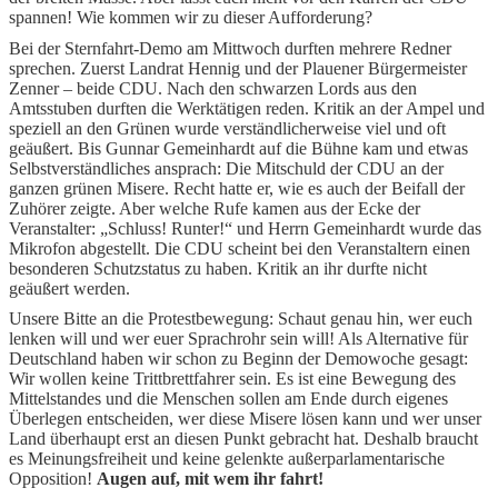
spannen! Wie kommen wir zu dieser Aufforderung?
Bei der Sternfahrt-Demo am Mittwoch durften mehrere Redner
sprechen. Zuerst Landrat Hennig und der Plauener Bürgermeister
Zenner – beide CDU. Nach den schwarzen Lords aus den
Amtsstuben durften die Werktätigen reden. Kritik an der Ampel und
speziell an den Grünen wurde verständlicherweise viel und oft
geäußert. Bis Gunnar Gemeinhardt auf die Bühne kam und etwas
Selbstverständliches ansprach: Die Mitschuld der CDU an der
ganzen grünen Misere. Recht hatte er, wie es auch der Beifall der
Zuhörer zeigte. Aber welche Rufe kamen aus der Ecke der
Veranstalter: „Schluss! Runter!“ und Herrn Gemeinhardt wurde das
Mikrofon abgestellt. Die CDU scheint bei den Veranstaltern einen
besonderen Schutzstatus zu haben. Kritik an ihr durfte nicht
geäußert werden.
Unsere Bitte an die Protestbewegung: Schaut genau hin, wer euch
lenken will und wer euer Sprachrohr sein will! Als Alternative für
Deutschland haben wir schon zu Beginn der Demowoche gesagt:
Wir wollen keine Trittbrettfahrer sein. Es ist eine Bewegung des
Mittelstandes und die Menschen sollen am Ende durch eigenes
Überlegen entscheiden, wer diese Misere lösen kann und wer unser
Land überhaupt erst an diesen Punkt gebracht hat. Deshalb braucht
es Meinungsfreiheit und keine gelenkte außerparlamentarische
Opposition!
Augen auf, mit wem ihr fahrt!