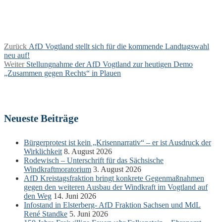
Beitragsnavigation
Vorheriger
Zurück
AfD Vogtland stellt sich für die kommende Landtagswahl
Beitrag:
neu auf!
Nächster
Weiter
Stellungnahme der AfD Vogtland zur heutigen Demo
Beitrag:
„Zusammen gegen Rechts“ in Plauen
Neueste Beiträge
Bürgerprotest ist kein „Krisennarrativ“ – er ist Ausdruck der
Wirklichkeit
8. August 2026
Rodewisch – Unterschrift für das Sächsische
Windkraftmoratorium
3. August 2026
AfD Kreistagsfraktion bringt konkrete Gegenmaßnahmen
gegen den weiteren Ausbau der Windkraft im Vogtland auf
den Weg
14. Juni 2026
Infostand in Elsterberg- AfD Fraktion Sachsen und MdL
René Standke
5. Juni 2026