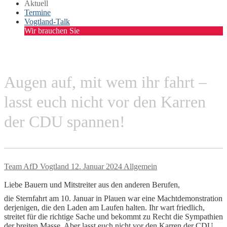
Aktuell
Termine
Vogtland-Talk
Wir brauchen Sie
Augen auf, mit wem ihr fahrt –
lasst euch nicht vor den Karren
der CDU spannen!
Team AfD Vogtland
12. Januar 2024
Allgemein
Liebe Bauern und Mitstreiter aus den anderen Berufen,
die Sternfahrt am 10. Januar in Plauen war eine Machtdemonstration
derjenigen, die den Laden am Laufen halten. Ihr wart friedlich,
streitet für die richtige Sache und bekommt zu Recht die Sympathien
der breiten Masse. Aber lasst euch nicht vor den Karren der CDU