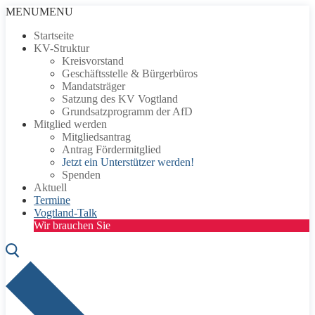
Zum
Menü
Schließen
MENU
MENU
Inhalt
Startseite
springen
KV-Struktur
Kreisvorstand
Geschäftsstelle & Bürgerbüros
Mandatsträger
Satzung des KV Vogtland
Grundsatzprogramm der AfD
Mitglied werden
Mitgliedsantrag
Antrag Fördermitglied
Jetzt ein Unterstützer werden!
Spenden
Aktuell
Termine
Vogtland-Talk
Wir brauchen Sie